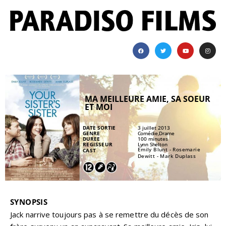
MA MEILLEURE AMIE, SA SOEUR
ET MOI
DATE SORTIE
3 juillet 2013
GENRE
Comédie,Drame
DUREE
100 minutes
REGISSEUR
Lynn Shelton
Emily Blunt - Rosemarie
CAST
Dewitt - Mark Duplass
SYNOPSIS
Jack narrive toujours pas à se remettre du décès de son