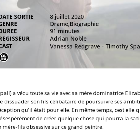
DATE SORTIE
8 juillet 2020
GENRE
Drame,Biographie
DUREE
91 minutes
REGISSEUR
Adrian Noble
CAST
Vanessa Redgrave - Timothy Spal
Spall) a vécu toute sa vie avec sa mère dominatrice Eliza
e dissuader son fils célibataire de poursuivre ses ambiti
ption qu'il était pour elle. En même temps, cest elle q
désespérément de créer quelque chose qui pourra la satis
 mère-fils obsessive sur ce grand peintre.