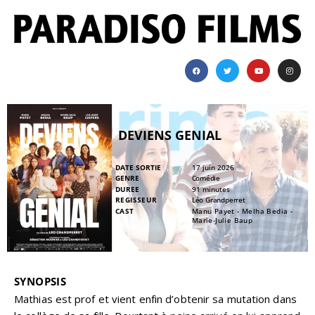
DEVIENS GENIAL
DATE SORTIE
17 juin 2026
GENRE
Comédie
DUREE
91 minutes
REGISSEUR
Léo Grandperret
CAST
Manu Payet - Melha Bedia -
Marie-Julie Baup
SYNOPSIS
Mathias est prof et vient enfin d’obtenir sa mutation dans